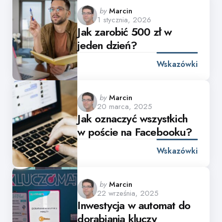
Posted
by
Marcin
1 stycznia, 2026
by
Jak zarobić 500 zł w
jeden dzień?
Wskazówki
Posted
by
Marcin
20 marca, 2025
by
Jak oznaczyć wszystkich
w poście na Facebooku?
Wskazówki
Posted
by
Marcin
22 września, 2025
by
Inwestycja w automat do
dorabiania kluczy