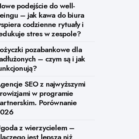
owe podejście do well-
eingu – jak kawa do biura
spiera codzienne rytuały i
edukuje stres w zespole?
ożyczki pozabankowe dla
adłużonych – czym są i jak
unkcjonują?
gencje SEO z najwyższymi
rowizjami w programie
artnerskim. Porównanie
2026
goda z wierzycielem –
laczego jest lepsza niż