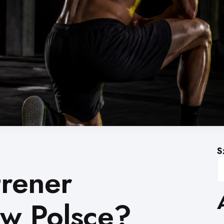
S
trener
 w Polsce?