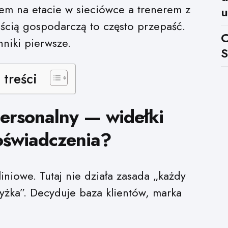
em na etacie w sieciówce a trenerem z
u
ością gospodarczą to często przepaść.
C
nniki pierwsze.
S
 treści
personalny — widełki
oświadczenia?
iniowe. Tutaj nie działa zasada „każdy
żka”. Decyduje baza klientów, marka