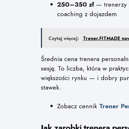
250–350 zł
— trenerzy 
coaching z dojazdem
Czytaj więcej:
Trener.FITMADE now
Średnia cena trenera personal
sesję. To liczba, która w prakt
większości rynku — i dobry pun
stawek.
Zobacz cennik
Trener Pe
Jak zarobki trenera pers