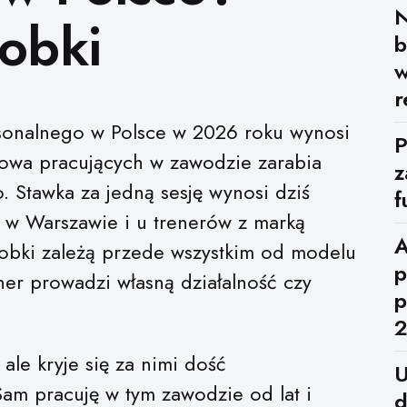
N
obki
b
w
r
sonalnego w Polsce w 2026 roku wynosi
P
ołowa pracujących w zawodzie zarabia
z
. Stawka za jedną sesję wynosi dziś
f
 w Warszawie i u trenerów z marką
A
robki zależą przede wszystkim od modelu
p
rener prowadzi własną działalność czy
p
ale kryje się za nimi dość
U
am pracuję w tym zawodzie od lat i
d