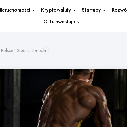
ieruchomości
Kryptowaluty
Startupy
Rozwó
O TuInwestuje
 Polsce? Średnie Zarobki