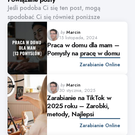
Jeśli podoba Ci się ten post, mogą
spodobać Ci się również poniższe
Posted
by
Marcin
15 listopada, 2024
by
Praca w domu dla mam –
Pomysły na pracę w domu
Zarabianie Online
Posted
by
Marcin
30 stycznia, 2025
by
Zarabianie na TikTok w
2025 roku – Zarobki,
metody, Najlepsi
Zarabianie Online