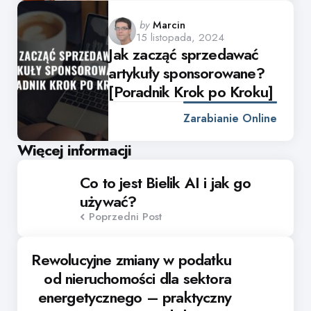
Posted
by
Marcin
15 listopada, 2024
by
Jak zacząć sprzedawać
artykuły sponsorowane?
[Poradnik Krok po Kroku]
Zarabianie Online
Post
Więcej informacji
navigation
Co to jest Bielik AI i jak go
używać?
Poprzedni Post
Rewolucyjne zmiany w podatku
od nieruchomości dla sektora
energetycznego – praktyczny