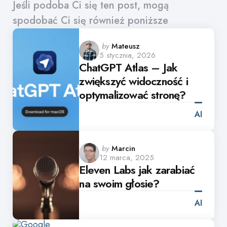
Jeśli podoba Ci się ten post, mogą
spodobać Ci się również poniższe
Posted
by
Mateusz
5 stycznia, 2026
by
ChatGPT Atlas – Jak
zwiększyć widoczność i
optymalizować stronę?
AI
Posted
by
Marcin
12 marca, 2025
by
Eleven Labs jak zarabiać
na swoim głosie?
AI