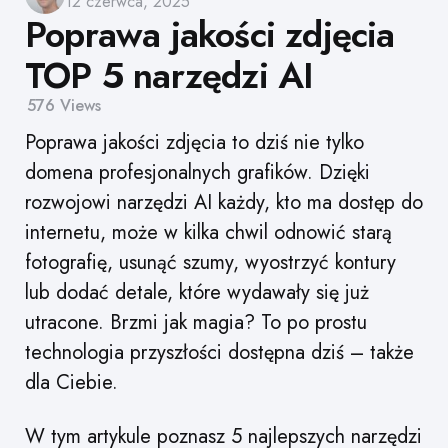
12 czerwca, 2025
by
Poprawa jakości zdjęcia
TOP 5 narzędzi AI
576
Views
Poprawa jakości zdjęcia to dziś nie tylko
domena profesjonalnych grafików. Dzięki
rozwojowi narzędzi AI każdy, kto ma dostęp do
internetu, może w kilka chwil odnowić starą
fotografię, usunąć szumy, wyostrzyć kontury
lub dodać detale, które wydawały się już
utracone. Brzmi jak magia? To po prostu
technologia przyszłości dostępna dziś – także
dla Ciebie.
W tym artykule poznasz 5 najlepszych narzędzi