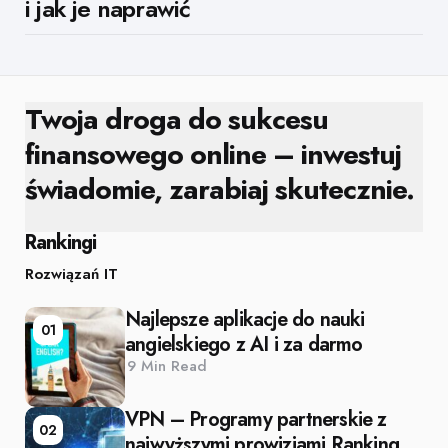
i jak je naprawić
Twoja droga do sukcesu
finansowego online – inwestuj
świadomie, zarabiaj skutecznie.
Rankingi
Rozwiązań IT
Najlepsze aplikacje do nauki
01
angielskiego z AI i za darmo
9 Min
Read
VPN – Programy partnerskie z
02
najwyższymi prowizjami Ranking