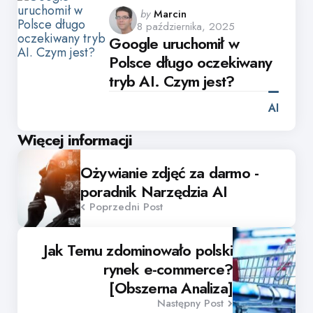
Posted
by
Marcin
8 października, 2025
by
Google uruchomił w
Polsce długo oczekiwany
tryb AI. Czym jest?
AI
Post
Więcej informacji
navigation
Ożywianie zdjęć za darmo -
poradnik Narzędzia AI
Poprzedni Post
Jak Temu zdominowało polski
rynek e-commerce?
[Obszerna Analiza]
Następny Post