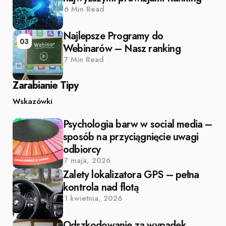
6 Min
Read
Najlepsze Programy do
03
Webinarów – Nasz ranking
7 Min
Read
Zarabianie Tipy
Wskazówki
Psychologia barw w social media –
sposób na przyciągnięcie uwagi
odbiorcy
7 maja, 2026
Zalety lokalizatora GPS – pełna
kontrola nad flotą
1 kwietnia, 2026
Odszkodowanie za wypadek